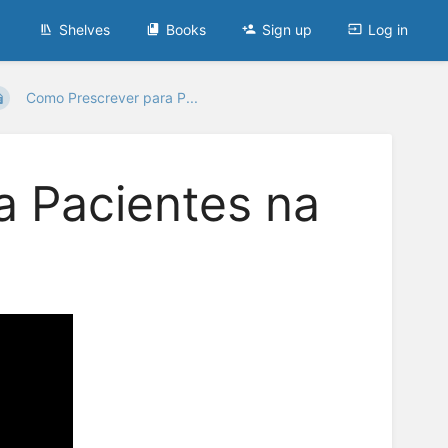
Shelves
Books
Sign up
Log in
Como Prescrever para P...
a Pacientes na