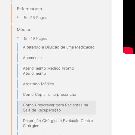
Enfermagem
28 Pages
Médico
49 Pages
Alterando a Diluição de uma Medicação
Anamnese
Atendimento Médico Pronto
Atendimento
Atestado Médico
Como Copiar uma prescrição
Como Prescrever para Pacientes na
Sala de Recuperação
Descrição Cirúrgica e Evolução Centro
Cirúrgico